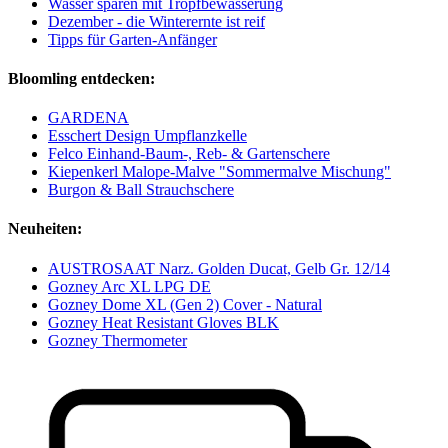
Wasser sparen mit Tropfbewässerung
Dezember - die Winterernte ist reif
Tipps für Garten-Anfänger
Bloomling entdecken:
GARDENA
Esschert Design Umpflanzkelle
Felco Einhand-Baum-, Reb- & Gartenschere
Kiepenkerl Malope-Malve "Sommermalve Mischung"
Burgon & Ball Strauchschere
Neuheiten:
AUSTROSAAT Narz. Golden Ducat, Gelb Gr. 12/14
Gozney Arc XL LPG DE
Gozney Dome XL (Gen 2) Cover - Natural
Gozney Heat Resistant Gloves BLK
Gozney Thermometer