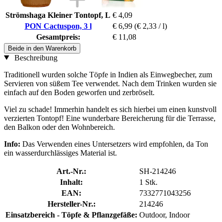
Strömshaga Kleiner Tontopf, L
€ 4,09
PON Cactuspon, 3 l
€ 6,99
(€ 2,33 / l)
Gesamtpreis:
€ 11,08
Beide in den Warenkorb
Beschreibung
Traditionell wurden solche Töpfe in Indien als Einwegbecher, zum
Servieren von süßem Tee verwendet. Nach dem Trinken wurden sie
einfach auf den Boden geworfen und zerbröselt.
Viel zu schade! Immerhin handelt es sich hierbei um einen kunstvoll
verzierten Tontopf! Eine wunderbare Bereicherung für die Terrasse,
den Balkon oder den Wohnbereich.
Info:
Das Verwenden eines Untersetzers wird empfohlen, da Ton
ein wasserdurchlässiges Material ist.
Art.-Nr.:
SH-214246
Inhalt:
1 Stk.
EAN:
7332771043256
Hersteller-Nr.:
214246
Einsatzbereich - Töpfe & Pflanzgefäße:
Outdoor, Indoor