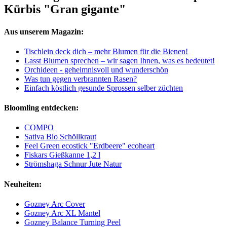
Kürbis "Gran gigante"
Aus unserem Magazin:
Tischlein deck dich – mehr Blumen für die Bienen!
Lasst Blumen sprechen – wir sagen Ihnen, was es bedeutet!
Orchideen - geheimnisvoll und wunderschön
Was tun gegen verbrannten Rasen?
Einfach köstlich gesunde Sprossen selber züchten
Bloomling entdecken:
COMPO
Sativa Bio Schöllkraut
Feel Green ecostick "Erdbeere" ecoheart
Fiskars Gießkanne 1,2 l
Strömshaga Schnur Jute Natur
Neuheiten:
Gozney Arc Cover
Gozney Arc XL Mantel
Gozney Balance Turning Peel