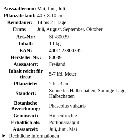
Aussaattermin:
Mai, Juni, Juli
Pflanzabstand:
40 x 8-10 cm
Keimdauer:
14 bis 21 Tage
Ernte:
Juli, August, September, Oktober
Art.-Nr.:
SP-80039
Inhalt:
1 Pkg
EAN:
4001523800395
Hersteller-Nr.:
80039
Aussaatort:
Freiland
Inhalt reicht für
5-7 lfd. Meter
circa:
Pflanztiefe:
2 bis 3 cm
Sonne bis Halbschatten, Sonnige Lage,
Standort:
Halbschatten
Botanische
Phaseolus vulgaris
Bezeichnung:
Gemüseart:
Hülsenfrüchte
Erhältlich als:
Portionssaatgut
Aussaatzeit:
Juli, Juni, Mai
Rechtliche Informationen