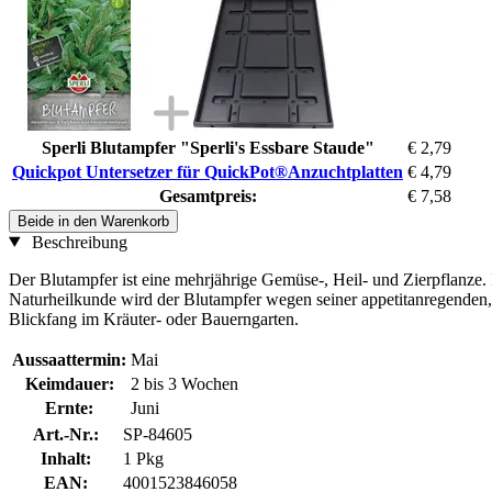
Sperli Blutampfer "Sperli's Essbare Staude"
€ 2,79
Quickpot Untersetzer für QuickPot®Anzuchtplatten
€ 4,79
Gesamtpreis:
€ 7,58
Beide in den Warenkorb
Beschreibung
Der Blutampfer ist eine mehrjährige Gemüse-, Heil- und Zierpflanze. 
Naturheilkunde wird der Blutampfer wegen seiner appetitanregenden, h
Blickfang im Kräuter- oder Bauerngarten.
Aussaattermin:
Mai
Keimdauer:
2 bis 3 Wochen
Ernte:
Juni
Art.-Nr.:
SP-84605
Inhalt:
1 Pkg
EAN:
4001523846058