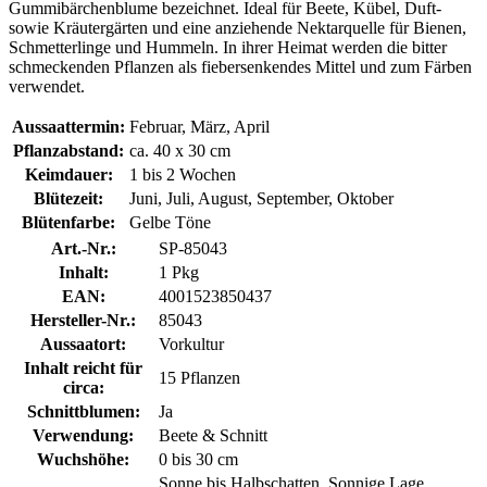
Gummibärchenblume bezeichnet. Ideal für Beete, Kübel, Duft-
sowie Kräutergärten und eine anziehende Nektarquelle für Bienen,
Schmetterlinge und Hummeln. In ihrer Heimat werden die bitter
schmeckenden Pflanzen als fiebersenkendes Mittel und zum Färben
verwendet.
Aussaattermin:
Februar, März, April
Pflanzabstand:
ca. 40 x 30 cm
Keimdauer:
1 bis 2 Wochen
Blütezeit:
Juni, Juli, August, September, Oktober
Blütenfarbe:
Gelbe Töne
Art.-Nr.:
SP-85043
Inhalt:
1 Pkg
EAN:
4001523850437
Hersteller-Nr.:
85043
Aussaatort:
Vorkultur
Inhalt reicht für
15 Pflanzen
circa:
Schnittblumen:
Ja
Verwendung:
Beete & Schnitt
Wuchshöhe:
0 bis 30 cm
Sonne bis Halbschatten, Sonnige Lage,