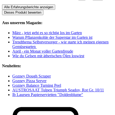
Alle Erfahrungsberichte anzeigen
Dieses Produkt bewerten
Aus unserem Magazin:
März - jetzt geht es so richtig los im Garten
Warum Pflanzenkohle der Superstar im Garten ist
Trendthema Selbstversorger - wie starte ich meinen eigenen
Gemüsegarten
April - ein Monat voller Gartenfreude
Wie du Gelsen mit ätherischen Ölen loswirst
Neuheiten:
Gozney Dough Scraper
Gozney Pizza Server
Gozney Balance Turning Peel
AUSTROSAAT Tulpen Triumph Seadov, Rot Gr. 10/11
Ib Laursen Papierservietten "Doldenblume"