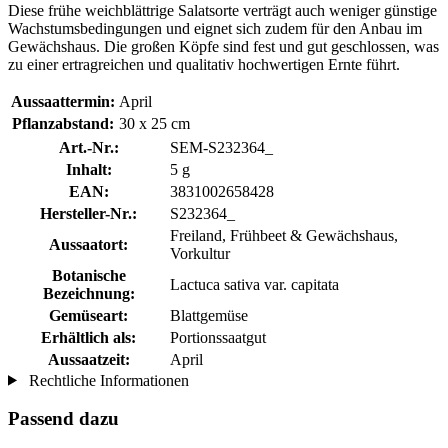
Diese frühe weichblättrige Salatsorte verträgt auch weniger günstige
Wachstumsbedingungen und eignet sich zudem für den Anbau im
Gewächshaus. Die großen Köpfe sind fest und gut geschlossen, was
zu einer ertragreichen und qualitativ hochwertigen Ernte führt.
Aussaattermin:
April
Pflanzabstand:
30 x 25 cm
Art.-Nr.:
SEM-S232364_
Inhalt:
5 g
EAN:
3831002658428
Hersteller-Nr.:
S232364_
Freiland, Frühbeet & Gewächshaus,
Aussaatort:
Vorkultur
Botanische
Lactuca sativa var. capitata
Bezeichnung:
Gemüseart:
Blattgemüse
Erhältlich als:
Portionssaatgut
Aussaatzeit:
April
Rechtliche Informationen
Passend dazu