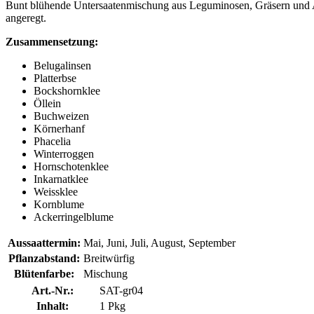
Bunt blühende Untersaatenmischung aus Leguminosen, Gräsern und A
angeregt.
Zusammensetzung:
Belugalinsen
Platterbse
Bockshornklee
Öllein
Buchweizen
Körnerhanf
Phacelia
Winterroggen
Hornschotenklee
Inkarnatklee
Weissklee
Kornblume
Ackerringelblume
Aussaattermin:
Mai, Juni, Juli, August, September
Pflanzabstand:
Breitwürfig
Blütenfarbe:
Mischung
Art.-Nr.:
SAT-gr04
Inhalt:
1 Pkg