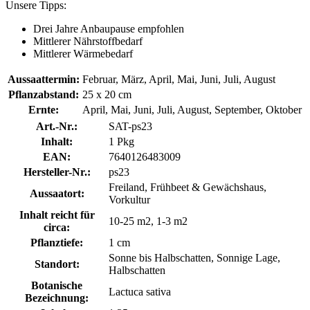
Unsere Tipps:
Drei Jahre Anbaupause empfohlen
Mittlerer Nährstoffbedarf
Mittlerer Wärmebedarf
Aussaattermin:
Februar, März, April, Mai, Juni, Juli, August
Pflanzabstand:
25 x 20 cm
Ernte:
April, Mai, Juni, Juli, August, September, Oktober
Art.-Nr.:
SAT-ps23
Inhalt:
1 Pkg
EAN:
7640126483009
Hersteller-Nr.:
ps23
Freiland, Frühbeet & Gewächshaus,
Aussaatort:
Vorkultur
Inhalt reicht für
10-25 m2, 1-3 m2
circa:
Pflanztiefe:
1 cm
Sonne bis Halbschatten, Sonnige Lage,
Standort:
Halbschatten
Botanische
Lactuca sativa
Bezeichnung: