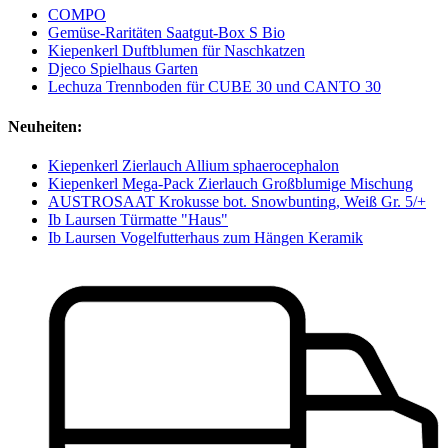
COMPO
Gemüse-Raritäten Saatgut-Box S Bio
Kiepenkerl Duftblumen für Naschkatzen
Djeco Spielhaus Garten
Lechuza Trennboden für CUBE 30 und CANTO 30
Neuheiten:
Kiepenkerl Zierlauch Allium sphaerocephalon
Kiepenkerl Mega-Pack Zierlauch Großblumige Mischung
AUSTROSAAT Krokusse bot. Snowbunting, Weiß Gr. 5/+
Ib Laursen Türmatte "Haus"
Ib Laursen Vogelfutterhaus zum Hängen Keramik