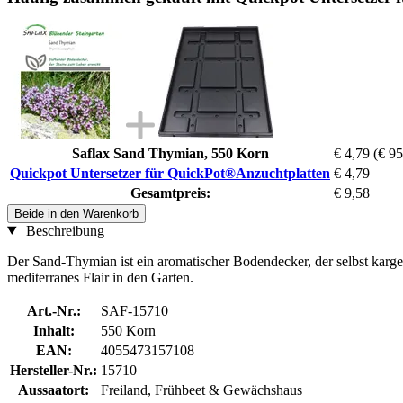
Saflax Sand Thymian, 550 Korn
€ 4,79
(€ 95
Quickpot Untersetzer für QuickPot®Anzuchtplatten
€ 4,79
Gesamtpreis:
€ 9,58
Beide in den Warenkorb
Beschreibung
Der Sand-Thymian ist ein aromatischer Bodendecker, der selbst karge S
mediterranes Flair in den Garten.
Art.-Nr.:
SAF-15710
Inhalt:
550 Korn
EAN:
4055473157108
Hersteller-Nr.:
15710
Aussaatort:
Freiland, Frühbeet & Gewächshaus