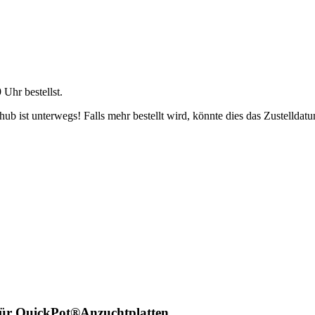
9 Uhr
bestellst.
b ist unterwegs! Falls mehr bestellt wird, könnte dies das Zustelldatu
für QuickPot®Anzuchtplatten