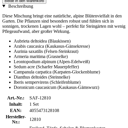
Beide in den Warenkorb
Beschreibung
Diese Mischung bringt eine natürliche, alpine Blütenvielfalt in den
Garten. Die Pflanzen sind besonders robust und fühlen sich in
sonnigen, trockenen Lagen wohl – perfekt für Steingärten mit wenig
Pflegeaufwand, aber großer Wirkung.
Aubrieta deltoidea (Blaukissen)
Arabis caucasica (Kaukasus-Gänsekresse)
Aurinia saxatilis (Felsen-Steinkraut)
Armeria maritima (Grasnelke)
Leontopodium alpinum (Alpen-Edelweiß)
Sedum acre (Scharfer Mauerpfeffer)
Campanula carpatica (Karpaten-Glockenblume)
Dianthus deltoides (Steinnelke)
Iberis sempervirens (Schleifenblume)
Doronicum caucasicum (Kaukasus-Gämswurz)
Art.-Nr.:
SAF-12810
Inhalt:
1 Set
EAN:
4055473128108
Hersteller-
12810
Nr.: