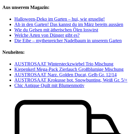
Aus unserem Magazin:
Halloween-Deko im Garten – hui, wie gruselig!
Ab in den Garten! Das kannst du im März bereits aussäen
Wie du Gelsen mit ätherischen Ölen loswirst
Welche Arten von Dünger gibt es?
Die Eibe – mythenreicher Nadelbaum in unserem Garten
Neuheiten:
AUSTROSAAT Wintersteckzwiebel Trio Mischung
Kiepenkerl Mega-Pack Zierlauch Großblumige Mischung
AUSTROSAAT Narz. Golden Ducat, Gelb Gr. 12/14
AUSTROSAAT Krokusse bot. Snowbunting, Weiß Gr. 5/+
Chic Antique Quilt mit Blumenmotiv