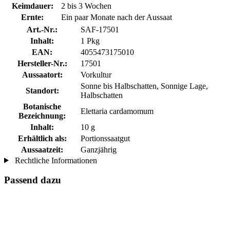
Keimdauer:
2 bis 3 Wochen
Ernte:
Ein paar Monate nach der Aussaat
Art.-Nr.:
SAF-17501
Inhalt:
1 Pkg
EAN:
4055473175010
Hersteller-Nr.:
17501
Aussaatort:
Vorkultur
Sonne bis Halbschatten, Sonnige Lage,
Standort:
Halbschatten
Botanische
Elettaria cardamomum
Bezeichnung:
Inhalt:
10 g
Erhältlich als:
Portionssaatgut
Aussaatzeit:
Ganzjährig
Rechtliche Informationen
Passend dazu