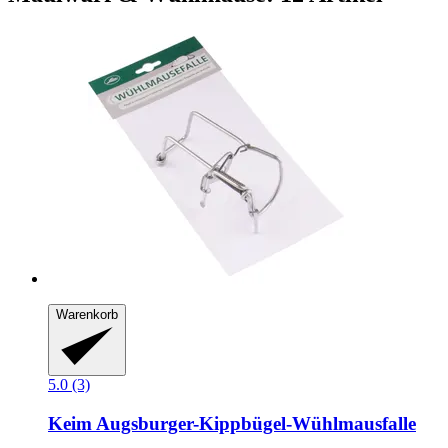
Warenkorb
5.0 (3)
Keim
Augsburger-​Kippbügel-​Wühlmausfalle