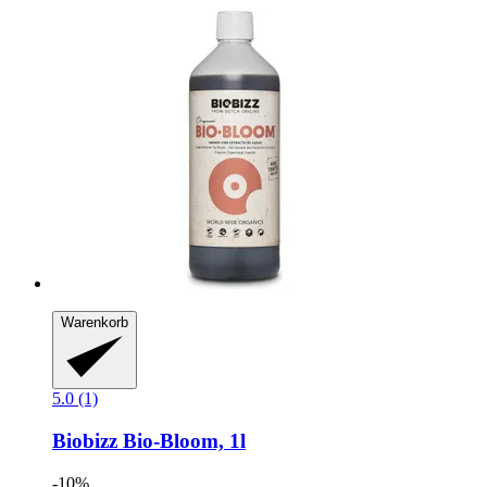
Warenkorb
5.0 (1)
Biobizz
Bio-​Bloom, 1l
-10%