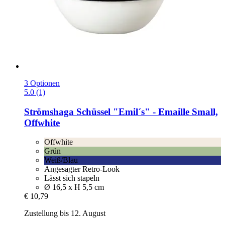
3 Optionen
5.0 (1)
Strömshaga
Schüssel "Emil´s" -​ Emaille Small,
Offwhite
Offwhite
Grün
Weiß/Blau
Angesagter Retro-Look
Lässt sich stapeln
Ø 16,5 x H 5,5 cm
€ 10,79
Zustellung bis 12. August