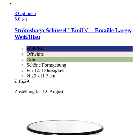
3 Optionen
5.0 (4)
Strömshaga
Schüssel "Emil´s" -​ Emaille Large,
Weiß/Blau
Weiß/Blau
Offwhite
Grün
Schöne Formgebung
Für 1,5 l Flüssigkeit
Ø 20 x H 7 cm
€ 16,29
Zustellung bis 12. August