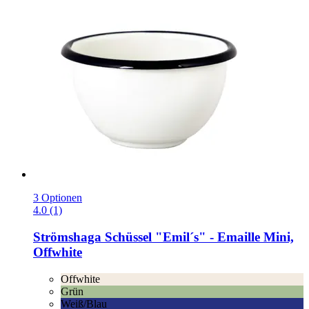
3 Optionen
4.0 (1)
Strömshaga
Schüssel "Emil´s" -​ Emaille Mini,
Offwhite
Offwhite
Grün
Weiß/Blau