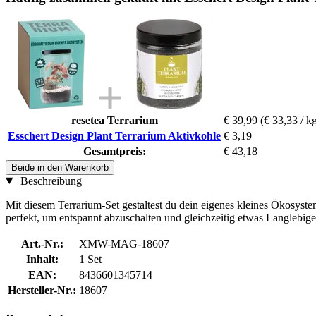
resetea Terrarium
€ 39,99
(€ 33,33 / k
Esschert Design Plant Terrarium Aktivkohle
€ 3,19
Gesamtpreis:
€ 43,18
Beide in den Warenkorb
Beschreibung
Mit diesem Terrarium-Set gestaltest du dein eigenes kleines Ökosystem
perfekt, um entspannt abzuschalten und gleichzeitig etwas Langlebig
Art.-Nr.:
XMW-MAG-18607
Inhalt:
1 Set
EAN:
8436601345714
Hersteller-Nr.:
18607