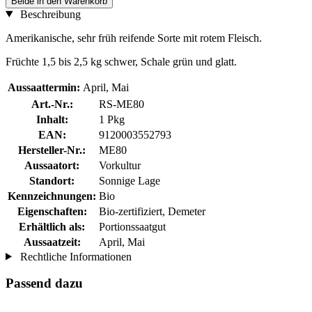
Beide in den Warenkorb
Beschreibung
Amerikanische, sehr früh reifende Sorte mit rotem Fleisch.
Früchte 1,5 bis 2,5 kg schwer, Schale grün und glatt.
Aussaattermin:
April, Mai
Art.-Nr.:
RS-ME80
Inhalt:
1 Pkg
EAN:
9120003552793
Hersteller-Nr.:
ME80
Aussaatort:
Vorkultur
Standort:
Sonnige Lage
Kennzeichnungen:
Bio
Eigenschaften:
Bio-zertifiziert, Demeter
Erhältlich als:
Portionssaatgut
Aussaatzeit:
April, Mai
Rechtliche Informationen
Passend dazu