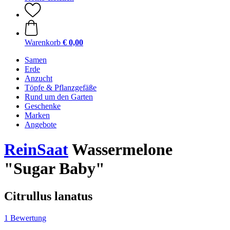
Warenkorb
€ 0,00
Samen
Erde
Anzucht
Töpfe & Pflanzgefäße
Rund um den Garten
Geschenke
Marken
Angebote
ReinSaat
Wassermelone
"Sugar Baby"
Citrullus lanatus
1 Bewertung