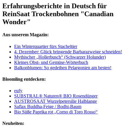
Erfahrungsberichte in Deutsch für
ReinSaat Trockenbohnen "Canadian
Wonder"
Aus unserem Magazin:
Ein Winterquartier fürs Stacheltier
4. Dezember: Glück bringende Barbarazweige schneiden!
Mythischer „Hollerbusch“ (Schwarzer Holunder)
Kleines Obst- und Gemüse-Wörterbuch
Balkonblumen: So gedeihen Pelargonien am besten!
Bloomling entdecken:
eufy
SUBSTRAL® Naturen® BIO Rosendünger
AUSTROSAAT Wurzelpetersilie Halblange
Saflax Buddha-Feige / Bodhi-Baum
Bio Süße Paprika rot „Corno di Toro Rosso“
Neuheiten: