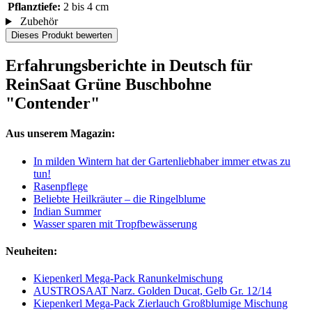
Pflanztiefe:
2 bis 4 cm
Zubehör
Dieses Produkt bewerten
Erfahrungsberichte in Deutsch für
ReinSaat Grüne Buschbohne
"Contender"
Aus unserem Magazin:
In milden Wintern hat der Gartenliebhaber immer etwas zu
tun!
Rasenpflege
Beliebte Heilkräuter – die Ringelblume
Indian Summer
Wasser sparen mit Tropfbewässerung
Neuheiten:
Kiepenkerl Mega-Pack Ranunkelmischung
AUSTROSAAT Narz. Golden Ducat, Gelb Gr. 12/14
Kiepenkerl Mega-Pack Zierlauch Großblumige Mischung