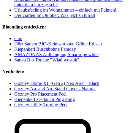
unter dem Umzug sehr!
Urlaubsfeeling im Wohnzimmer – einfach mit Palmen!
Der Garten im Oktober: Was jetzt zu tun ist
Bloomling entdecken:
elho
Dürr Samen BIO-Keimsprossen Grüne Erbsen
Kiepenkerl Buschbohne Faraday
AMAZONAS Aufhängung Smartrope white
Sativa Bio Tomate "Wladiwostok"
Neuheiten:
Gozney Dome XL (Gen 2) Neo Arch - Black
Gozney Arc and Arc Stand Cover - Natural
Gozney Pro Placement Peel
Kiepenkerl Zierlauch Ping Pong
Gozney Utility Turning Peel