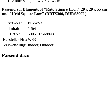
Abmessungen: 24 x 5 x 24 cm
Passend zu: Blumentopf "Rato Square Hoch" 29 x 29 x 55 cm
und "Urbi Square Low" (DRTS300, DURS300L)
Art.-Nr.:
PR-WS3
Inhalt:
1 Set
EAN:
5905197568843
Hersteller-Nr.:
WS3
Verwendung:
Indoor, Outdoor
Passend dazu