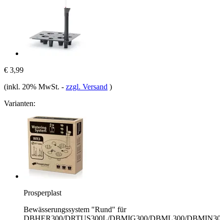
€ 3,99
(inkl. 20% MwSt.
-
zzgl. Versand
)
Varianten:
Prosperplast
Bewässerungssystem "Rund" für
DBHER300/DRTUS300L/DBMIG300/DBML300/DBMIN30