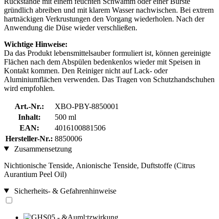
Rückstände mit einem feuchten Schwamm oder einer Bürste
gründlich abreiben und mit klarem Wasser nachwischen. Bei extrem
hartnäckigen Verkrustungen den Vorgang wiederholen. Nach der
Anwendung die Düse wieder verschließen.
Wichtige Hinweise:
Da das Produkt lebensmittelsauber formuliert ist, können gereinigte
Flächen nach dem Abspülen bedenkenlos wieder mit Speisen in
Kontakt kommen. Den Reiniger nicht auf Lack- oder
Aluminiumflächen verwenden. Das Tragen von Schutzhandschuhen
wird empfohlen.
Art.-Nr.:
XBO-PBY-8850001
Inhalt:
500 ml
EAN:
4016100881506
Hersteller-Nr.:
8850006
Zusammensetzung
Nichtionische Tenside, Anionische Tenside, Duftstoffe (Citrus
Aurantium Peel Oil)
Sicherheits- & Gefahrenhinweise