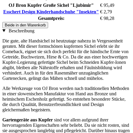
OJ Bron Kupfer Große Sichel "Ljubimir"
€ 95,49
Esschert Design Kinderhandschuhe "Insekten"
€ 2,79
Gesamtpreis:
€ 98,28
Beide in den Warenkorb
Beschreibung
Die gute, alte Handsichel ist heutzutage nahezu in Vergessenheit
geraten. Mit dieser formschönen kupfernen Sichel erlebt sie ihr
Comeback, eignet sie sich doch perfekt für die händische Ernte von
Getreide, Buchweizen, Hirse & Co. Da die aus einer hochwertigen
Kupfer-Legierung gefertigte Sichel beim Schneiden Kupfer-Ionen
abgibt, bleiben alle Nährstoffe erhalten und Fäulnisbildung wird
verhindert. Auch in für den Rasenmäher unzugänglichen
Gartenecken, gelingt das Mähen schnell und mühelos.
Alle Werkzeuge von OJ Bron werden nach traditionellen Methoden
in einer slowenischen Manufaktur von Hand aus Bronze und
heimischem Eschenholz gefertigt. So entstehen besondere Stücke,
die durch Qualität, Benutzerfreundlichkeit und Design
gleichermaßen begeistern.
Gartengeräte aus Kupfer
sind vor allem aufgrund ihrer
hervorragenden Eigenschaften sehr beliebt. Da sie nicht rosten, sind
sie ausgesprochen langlebig und pflegeleicht. Darüber hinaus tragen