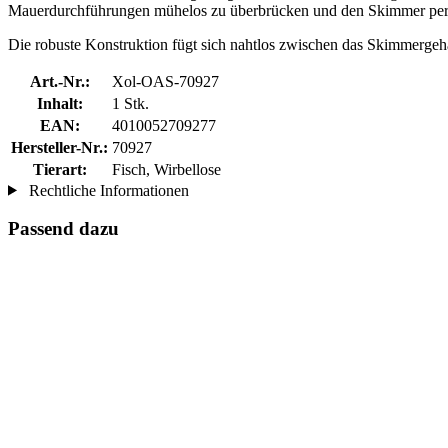
Mauerdurchführungen mühelos zu überbrücken und den Skimmer perfe
Die robuste Konstruktion fügt sich nahtlos zwischen das Skimmergehäu
Art.-Nr.:
Xol-OAS-70927
Inhalt:
1 Stk.
EAN:
4010052709277
Hersteller-Nr.:
70927
Tierart:
Fisch, Wirbellose
Rechtliche Informationen
Passend dazu