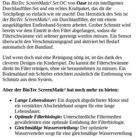
Das
BioTec ScreenMatic² Set OC
von
Oase
ist ein intelligentes
Durchlauffilter-Set und ein echtes Kraftpaket, das dir die
Teichpflege so einfach wie nie macht! Das Herzstück des Sets ist
der
BioTec ScreenMatic²
, ein Durchlauffilter, der mit einem
ausgeklügelten Endlosband-System arbeitet. Grober Schmutz wird
bereits vor dem Eintritt in den Filter abgefangen, sodass die
Filterschwämme viel seltener gereinigt werden müssen. Ein Sensor
überwacht den Verschmutzungsgrad und aktiviert bei Bedarf
automatisch den Bandlauf.
Und wenn doch mal eine Reinigung nötig ist, ist das dank des
cleveren Designs ein Kinderspiel. Du kannst die Filterschwämme
direkt im Filter reinigen, ohne sie herausnehmen zu müssen. Ein
Bodenablauf mit Schieber erleichtert zusätzlich die Entfernung von
Schmutz aus dem System.
Aber der BioTec ScreenMatic² hat noch mehr zu bieten:
Lange Lebensdauer:
Ein doppelt abgedichteter Motor und
ein verstärktes Abscheideband sorgen für eine lange
Lebensdauer.
Optimale Filterbiologie:
Unterschiedliche Filtermedien
gewährleisten eine optimale Entfaltung der Filterbiologie.
Gleichmäßige Wasserverteilung:
Der optimierte
Wasserverteiler sorgt für eine gleichmäßige Wasserverteilung