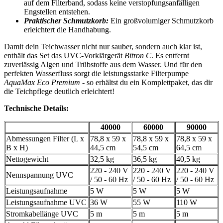
auf dem Filterband, sodass keine verstopfungsanfälligen
Engstellen entstehen.
Praktischer Schmutzkorb:
Ein großvolumiger Schmutzkorb
erleichtert die Handhabung.
Damit dein Teichwasser nicht nur sauber, sondern auch klar ist,
enthält das Set das UVC-Vorklärgerät
Bitron C
. Es entfernt
zuverlässig Algen und Trübstoffe aus dem Wasser. Und für den
perfekten Wasserfluss sorgt die leistungsstarke Filterpumpe
AquaMax Eco Premium
- so erhältst du ein Komplettpaket, das dir
die Teichpflege deutlich erleichtert!
Technische Details:
40000
60000
90000
Abmessungen Filter (L x
78,8 x 59 x
78,8 x 59 x
78,8 x 59 x
B x H)
44,5 cm
54,5 cm
64,5 cm
Nettogewicht
32,5 kg
36,5 kg
40,5 kg
220 - 240 V
220 - 240 V
220 - 240 V
Nennspannung UVC
/ 50 - 60 Hz
/ 50 - 60 Hz
/ 50 - 60 Hz
Leistungsaufnahme
5 W
5 W
5 W
Leistungsaufnahme UVC
36 W
55 W
110 W
Stromkabellänge UVC
5 m
5 m
5 m