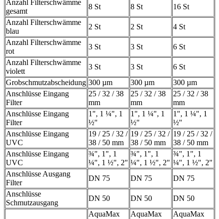
Anzahl Filterschwämme
8 St
8 St
16 St
gesamt
Anzahl Filterschwämme
2 St
2 St
4 St
blau
Anzahl Filterschwämme
3 St
3 St
6 St
rot
Anzahl Filterschwämme
3 St
3 St
6 St
violett
Grobschmutzabscheidung
300 µm
300 µm
300 µm
Anschlüsse Eingang
25 / 32 / 38
25 / 32 / 38
25 / 32 / 38
Filter
mm
mm
mm
Anschlüsse Eingang
1", 1 ¼", 1
1", 1 ¼", 1
1", 1 ¼", 1
Filter
½"
½"
½"
Anschlüsse Eingang
19 / 25 / 32 /
19 / 25 / 32 /
19 / 25 / 32 /
UVC
38 / 50 mm
38 / 50 mm
38 / 50 mm
Anschlüsse Eingang
¾", 1", 1
¾", 1", 1
¾", 1", 1
UVC
¼", 1 ½", 2"
¼", 1 ½", 2"
¼", 1 ½", 2"
Anschlüsse Ausgang
DN 75
DN 75
DN 75
Filter
Anschlüsse
DN 50
DN 50
DN 50
Schmutzausgang
AquaMax
AquaMax
AquaMax