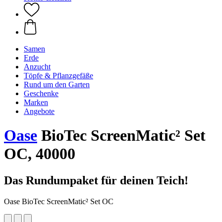
Samen
Erde
Anzucht
Töpfe & Pflanzgefäße
Rund um den Garten
Geschenke
Marken
Angebote
Oase
BioTec ScreenMatic² Set
OC, 40000
Das Rundumpaket für deinen Teich!
Oase BioTec ScreenMatic² Set OC