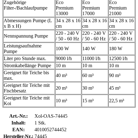
Zugehörige
Eco
Eco
Eco
Filter-/Bachlaufpumpe
Premium
Premium
Premium
13000
17000
21000
Abmessungen Pumpe (L
34 x 28 x 16
34 x 28 x 16
34 x 28 x 16
x B x H)
cm
cm
cm
220 - 240 V
220 - 240 V
220 - 240 V
Nennspannung Pumpe
/ 50 - 60 Hz
/ 50 - 60 Hz
/ 50 - 60 Hz
Leistungsaufnahme
100 W
140 W
180 W
Pumpe
Liter pro Stunde max.
9000 l/h
11000 l/h
12500 l/h
Stromkabellänge Pumpe
10 m
10 m
10 m
Geeignet für Teiche bis
40 m³
60 m³
90 m³
max.
Geeignet für Teiche mit
20 m³
30 m³
45 m³
Fischbesatz
Geeignet für Teiche mit
10 m³
15 m³
22,5 m³
Koi
Art.-Nr.:
Xol-OAS-74445
Inhalt:
1 Stk.
EAN:
4010052744452
Hersteller-Nr.:
74445