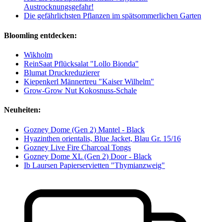
Austrocknungsgefahr!
Die gefährlichsten Pflanzen im spätsommerlichen Garten
Bloomling entdecken:
Wikholm
ReinSaat Pflücksalat "Lollo Bionda"
Blumat Druckreduzierer
Kiepenkerl Männertreu "Kaiser Wilhelm"
Grow-Grow Nut Kokosnuss-Schale
Neuheiten:
Gozney Dome (Gen 2) Mantel - Black
Hyazinthen orientalis, Blue Jacket, Blau Gr. 15/16
Gozney Live Fire Charcoal Tongs
Gozney Dome XL (Gen 2) Door - Black
Ib Laursen Papierservietten "Thymianzweig"