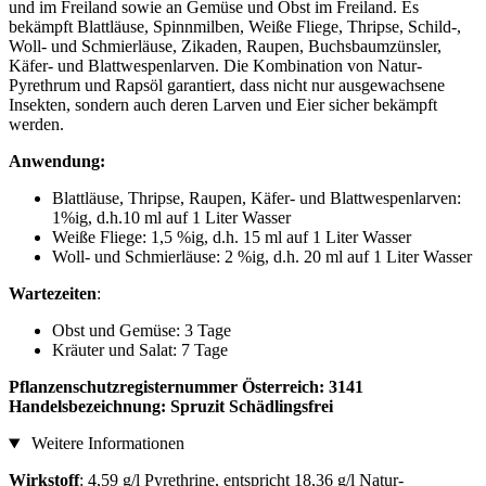
und im Freiland sowie an Gemüse und Obst im Freiland. Es
bekämpft Blattläuse, Spinnmilben, Weiße Fliege, Thripse, Schild-,
Woll- und Schmierläuse, Zikaden, Raupen, Buchsbaumzünsler,
Käfer- und Blattwespenlarven. Die Kombination von Natur-
Pyrethrum und Rapsöl garantiert, dass nicht nur ausgewachsene
Insekten, sondern auch deren Larven und Eier sicher bekämpft
werden.
Anwendung:
Blattläuse, Thripse, Raupen, Käfer- und Blattwespenlarven:
1%ig, d.h.10 ml auf 1 Liter Wasser
Weiße Fliege: 1,5 %ig, d.h. 15 ml auf 1 Liter Wasser
Woll- und Schmierläuse: 2 %ig, d.h. 20 ml auf 1 Liter Wasser
Wartezeiten
:
Obst und Gemüse: 3 Tage
Kräuter und Salat: 7 Tage
Pflanzenschutzregisternummer Österreich: 3141
Handelsbezeichnung: Spruzit Schädlingsfrei
Weitere Informationen
Wirkstoff
: 4,59 g/l Pyrethrine, entspricht 18,36 g/l Natur-