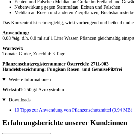
Echten und Falschen Mehltau an Gurke im Freiland und Gewä
Nebenwirkung gegen Sternrußtau, Echten und Falschen
Mehltau an Rosen und anderen Zierpflanzen, Buchsbaumsterbe
Das Konzentrat ist sehr ergiebig, wirkt vorbeugend und heilend und e
Anwendung:
0,08 %ig, d.h. 0,8 ml auf 1 Liter Wasser, Pflanzen gleichmäßig einsp
Wartezeit:
Tomate, Gurke, Zucchini: 3 Tage
Pflanzenschutzregisternummer Österreich: 2711-903
Handelsbezeichnung: Fungisan Rosen- und GemüsePilzfrei
Weitere Informationen
Wirkstoff
: 250 g/l Azoxystrobin
Downloads
10 Tipps zur Anwendung von Pflanzenschutzmittel
(3,94 MB)
Erfahrungsberichte unserer Kund:innen