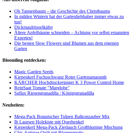
Oh Tannenbaum – die Geschichte des Christbaums
In milden Wintern hat der Gartenliebhaber immer etwas zu
tun!
Dickmaulrüsselkäfer
Ältere Apfelbäume schneiden – Achtung vor selbst ernannten
Experten!
Die besten Slow Flowers sind Blumen aus dem eigenen
Garten
Bloomling entdecken:
Magic Garden Seeds
Kiepenkerl Fuchsschwanz Roter Gartenamaranth
KÄRCHER Hochdruckreiniger K 3 Power Control Home
ReinSaat Tomate "Marglobe"
Saflax Riesengranadilla / Königsgranadilla
Neuheiten:
Mega-Pack Botanischer Tulpen Balkonzauber Mix
Ib Laursen Holzkiste mit Querhenkel
Kiepenkerl Mega-Pack Zierlauch Großblumige Mischung
Chic Antique Quilt mit Blumenmotiv