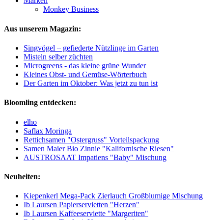
Marken
Monkey Business
Aus unserem Magazin:
Singvögel – gefiederte Nützlinge im Garten
Misteln selber züchten
Microgreens - das kleine grüne Wunder
Kleines Obst- und Gemüse-Wörterbuch
Der Garten im Oktober: Was jetzt zu tun ist
Bloomling entdecken:
elho
Saflax Moringa
Rettichsamen "Ostergruss" Vorteilspackung
Samen Maier Bio Zinnie "Kalifornische Riesen"
AUSTROSAAT Impatiens "Baby" Mischung
Neuheiten:
Kiepenkerl Mega-Pack Zierlauch Großblumige Mischung
Ib Laursen Papierservietten "Herzen"
Ib Laursen Kaffeeserviette "Margeriten"