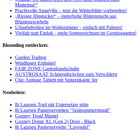
Muttertag!“
Prachtvolle Amaryllis – jetzt die Winterblüte vorbereiten!
„Riesige Hingucker“ – meterhohe Blütenpracht aus
Blumenzwiebeln
Urlaubsfeeling im Wohnzimmer – einfach mit Palmen!
Vielfalt statt Einfalt – mehr Sortenreichtum im Gemüsegarten!
Bloomling entdecken:
Garden Trading
Windhager Erdnägel
FAIR ZONE Gartenhandschuhe
AUSTROSAAT Schneeglöckchen zum Verwildern
Chic Antique Tablett mit Spitzenkante 3er
Neuheiten:
Ib Laursen Topf mit Untersetzer grün
Ib Laursen Papierservietten "Spätsommerstrauß"
Gozney Tread Mantel
Gozney Dome XL (Gen 2) Door - Black
Ib Laursen Papierserviette "Lavendel"