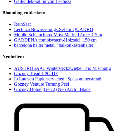
Gartendekoration von Lechuza
Bloomling entdecken:
ReinSaat
Lechuza Bewässerungs-Set für QUADRO
Mobile Schlauchbox MoveMatic, 12 m + 1,5 m
GARDENA combisystem-Holzstiel, 150 cm
barcelona halter metall "balkonkastenhalter "
Neuheiten:
AUSTROSAAT Wintersteckzwiebel Trio Mischung
Gozney Tread LPG DE
Ib Laursen Papierservietten "Spätsommerstrauß"
Gozney Venture Turning Peel
Gozney Dome (Gen 2) Neo Arch - Black