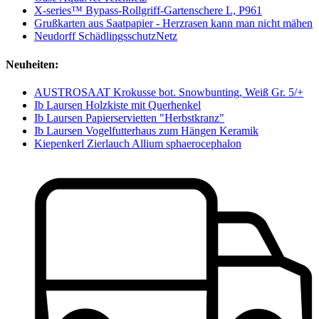
X-series™ Bypass-Rollgriff-Gartenschere L, P961
Grußkarten aus Saatpapier - Herzrasen kann man nicht mähen
Neudorff SchädlingsschutzNetz
Neuheiten:
AUSTROSAAT Krokusse bot. Snowbunting, Weiß Gr. 5/+
Ib Laursen Holzkiste mit Querhenkel
Ib Laursen Papierservietten "Herbstkranz"
Ib Laursen Vogelfutterhaus zum Hängen Keramik
Kiepenkerl Zierlauch Allium sphaerocephalon