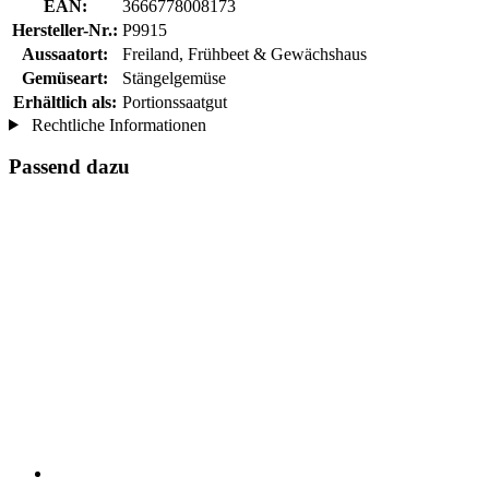
EAN:
3666778008173
Hersteller-Nr.:
P9915
Aussaatort:
Freiland, Frühbeet & Gewächshaus
Gemüseart:
Stängelgemüse
Erhältlich als:
Portionssaatgut
Rechtliche Informationen
Passend dazu