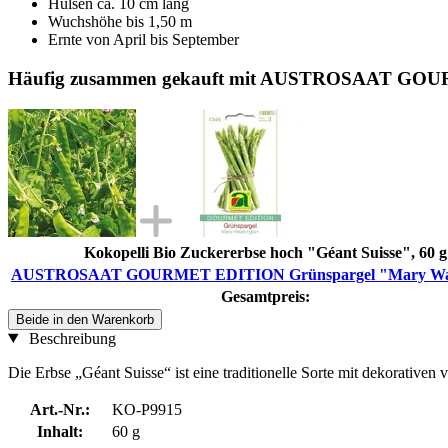
Hülsen ca. 10 cm lang
Wuchshöhe bis 1,50 m
Ernte von April bis September
Häufig zusammen gekauft mit AUSTROSAAT GOU
Kokopelli Bio Zuckererbse hoch "Géant Suisse", 60 g
AUSTROSAAT GOURMET EDITION Grünspargel "Mary Was
Gesamtpreis:
Beide in den Warenkorb
Beschreibung
Die Erbse „Géant Suisse“ ist eine traditionelle Sorte mit dekorativen
Art.-Nr.:
KO-P9915
Inhalt:
60 g