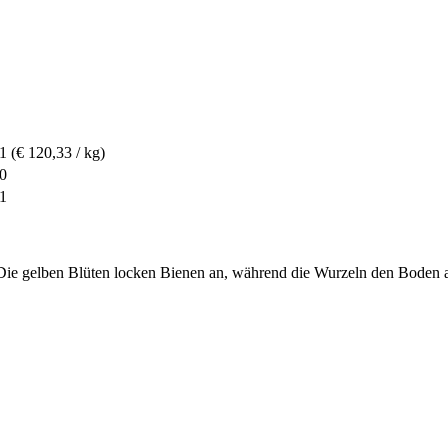
61
(€ 120,33 / kg)
70
31
 Die gelben Blüten locken Bienen an, während die Wurzeln den Boden au