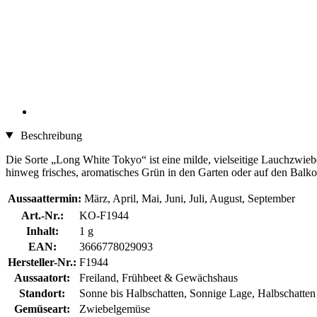
Beschreibung
Die Sorte „Long White Tokyo“ ist eine milde, vielseitige Lauchzwiebel
hinweg frisches, aromatisches Grün in den Garten oder auf den Balko
Aussaattermin:
März, April, Mai, Juni, Juli, August, September
Art.-Nr.:
KO-F1944
Inhalt:
1 g
EAN:
3666778029093
Hersteller-Nr.:
F1944
Aussaatort:
Freiland, Frühbeet & Gewächshaus
Standort:
Sonne bis Halbschatten, Sonnige Lage, Halbschatten
Gemüseart:
Zwiebelgemüse