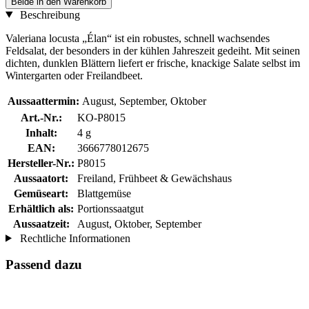
Beide in den Warenkorb
Beschreibung
Valeriana locusta „Élan“ ist ein robustes, schnell wachsendes
Feldsalat, der besonders in der kühlen Jahreszeit gedeiht. Mit seinen
dichten, dunklen Blättern liefert er frische, knackige Salate selbst im
Wintergarten oder Freilandbeet.
Aussaattermin:
August, September, Oktober
Art.-Nr.:
KO-P8015
Inhalt:
4 g
EAN:
3666778012675
Hersteller-Nr.:
P8015
Aussaatort:
Freiland, Frühbeet & Gewächshaus
Gemüseart:
Blattgemüse
Erhältlich als:
Portionssaatgut
Aussaatzeit:
August, Oktober, September
Rechtliche Informationen
Passend dazu