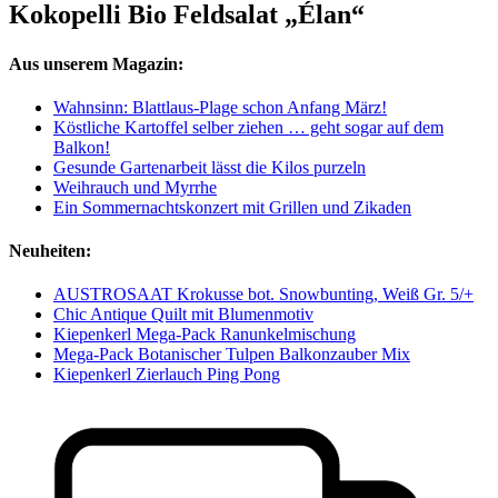
Kokopelli Bio Feldsalat „Élan“
Aus unserem Magazin:
Wahnsinn: Blattlaus-Plage schon Anfang März!
Köstliche Kartoffel selber ziehen … geht sogar auf dem
Balkon!
Gesunde Gartenarbeit lässt die Kilos purzeln
Weihrauch und Myrrhe
Ein Sommernachtskonzert mit Grillen und Zikaden
Neuheiten:
AUSTROSAAT Krokusse bot. Snowbunting, Weiß Gr. 5/+
Chic Antique Quilt mit Blumenmotiv
Kiepenkerl Mega-Pack Ranunkelmischung
Mega-Pack Botanischer Tulpen Balkonzauber Mix
Kiepenkerl Zierlauch Ping Pong