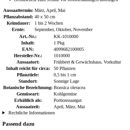
Aussaattermin:
März, April, Mai
Pflanzabstand:
40 x 50 cm
Keimdauer:
1 bis 2 Wochen
Ernte:
September, Oktober, November
Art.-Nr.:
KK-1010000
Inhalt:
1 Pkg
EAN:
4099682100005
Hersteller-Nr.:
1010000
Aussaatort:
Frühbeet & Gewächshaus, Vorkultur
Inhalt reicht für circa:
50 Pflanzen
Pflanztiefe:
0,5 bis 1 cm
Standort:
Sonnige Lage
Botanische Bezeichnung:
Brassica oleracea
Gemüseart:
Kohlgemüse
Erhältlich als:
Portionssaatgut
Aussaatzeit:
April, März, Mai
Rechtliche Informationen
Passend dazu