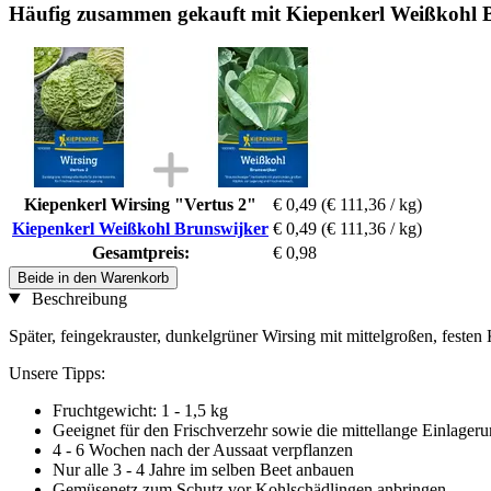
Häufig zusammen gekauft mit Kiepenkerl Weißkohl 
Kiepenkerl Wirsing "Vertus 2"
€ 0,49
(€ 111,36 / kg)
Kiepenkerl Weißkohl Brunswijker
€ 0,49
(€ 111,36 / kg)
Gesamtpreis:
€ 0,98
Beide in den Warenkorb
Beschreibung
Später, feingekrauster, dunkelgrüner Wirsing mit mittelgroßen, festen
Unsere Tipps:
Fruchtgewicht: 1 - 1,5 kg
Geeignet für den Frischverzehr sowie die mittellange Einlager
4 - 6 Wochen nach der Aussaat verpflanzen
Nur alle 3 - 4 Jahre im selben Beet anbauen
Gemüsenetz zum Schutz vor Kohlschädlingen anbringen