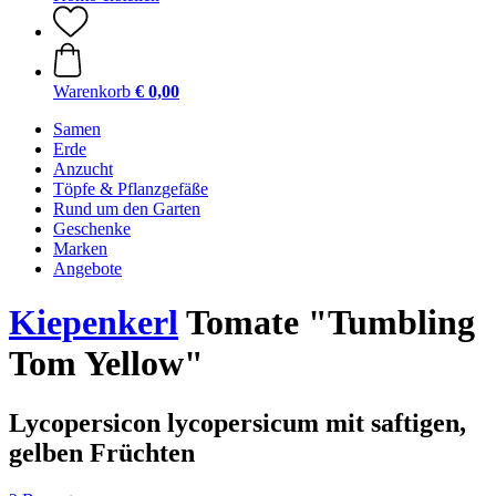
Warenkorb
€ 0,00
Samen
Erde
Anzucht
Töpfe & Pflanzgefäße
Rund um den Garten
Geschenke
Marken
Angebote
Kiepenkerl
Tomate "Tumbling
Tom Yellow"
Lycopersicon lycopersicum mit saftigen,
gelben Früchten