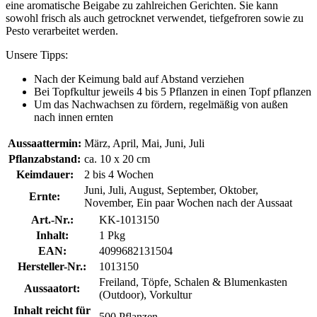
eine aromatische Beigabe zu zahlreichen Gerichten. Sie kann
sowohl frisch als auch getrocknet verwendet, tiefgefroren sowie zu
Pesto verarbeitet werden.
Unsere Tipps:
Nach der Keimung bald auf Abstand verziehen
Bei Topfkultur jeweils 4 bis 5 Pflanzen in einen Topf pflanzen
Um das Nachwachsen zu fördern, regelmäßig von außen
nach innen ernten
Aussaattermin:
März, April, Mai, Juni, Juli
Pflanzabstand:
ca. 10 x 20 cm
Keimdauer:
2 bis 4 Wochen
Juni, Juli, August, September, Oktober,
Ernte:
November, Ein paar Wochen nach der Aussaat
Art.-Nr.:
KK-1013150
Inhalt:
1 Pkg
EAN:
4099682131504
Hersteller-Nr.:
1013150
Freiland, Töpfe, Schalen & Blumenkasten
Aussaatort:
(Outdoor), Vorkultur
Inhalt reicht für
500 Pflanzen