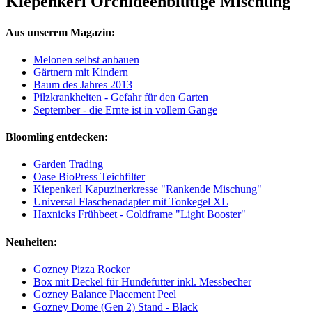
Kiepenkerl Orchideenblütige Mischung
Aus unserem Magazin:
Melonen selbst anbauen
Gärtnern mit Kindern
Baum des Jahres 2013
Pilzkrankheiten - Gefahr für den Garten
September - die Ernte ist in vollem Gange
Bloomling entdecken:
Garden Trading
Oase BioPress Teichfilter
Kiepenkerl Kapuzinerkresse "Rankende Mischung"
Universal Flaschenadapter mit Tonkegel XL
Haxnicks Frühbeet - Coldframe "Light Booster"
Neuheiten:
Gozney Pizza Rocker
Box mit Deckel für Hundefutter inkl. Messbecher
Gozney Balance Placement Peel
Gozney Dome (Gen 2) Stand - Black