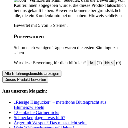
"Verifizierter Kauf“ bedeutet, dass die Bewertung von
Käufer:innen abgegeben wurde, die dieses Produkt tatsächlich
bei uns gekauft haben. Bewerten können aber grundsätzlich
alle, die ein Kundenkonto bei uns haben.
Hinweis schließen
Bewertet mit 5 von 5 Sternen.
Porreesamen
Schon nach wenigen Tagen waren die ersten Sämlinge zu
sehen.
War diese Bewertung für dich hilfreich?
(1)
(0)
Ja
Nein
Alle Erfahrungsberichte anzeigen
Dieses Produkt bewerten
Aus unserem Magazin:
„Riesige Hingucker“ – meterhohe Blütenpracht aus
Blumenzwiebeln
12 einfache Gärtnertricks
Schneckenplage – was hilft?
Ärger mit Wespen? Das muss nicht sein.
Mein Weihnachtsstern will leben!