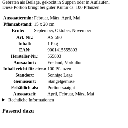
Gebraten als Beilage, gekocht in Suppen oder in Aufläufen.
Diese Portion bringt bei guter Kultur ca. 100 Pflanzen.
Aussaattermin:
Februar, März, April, Mai
Pflanzabstand:
15 x 20 cm
Ernte:
September, Oktober, November
Art.-Nr.:
AS-580
Inhalt:
1 Pkg
EAN:
9001415555803
Hersteller-Nr.:
555803
Aussaatort:
Freiland, Vorkultur
Inhalt reicht für circa:
100 Pflanzen
Standort:
Sonnige Lage
Gemüseart:
Stängelgemüse
Erhältlich als:
Portionssaatgut
Aussaatzeit:
April, Februar, März, Mai
Rechtliche Informationen
Passend dazu