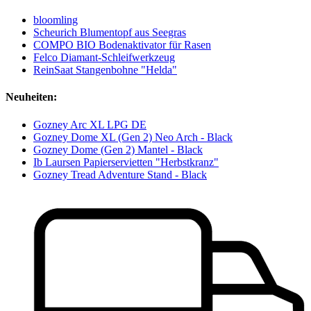
bloomling
Scheurich Blumentopf aus Seegras
COMPO BIO Bodenaktivator für Rasen
Felco Diamant-Schleifwerkzeug
ReinSaat Stangenbohne "Helda"
Neuheiten:
Gozney Arc XL LPG DE
Gozney Dome XL (Gen 2) Neo Arch - Black
Gozney Dome (Gen 2) Mantel - Black
Ib Laursen Papierservietten "Herbstkranz"
Gozney Tread Adventure Stand - Black