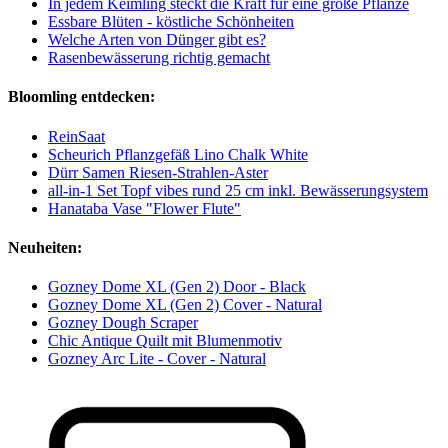
In jedem Keimling steckt die Kraft für eine große Pflanze
Essbare Blüten - köstliche Schönheiten
Welche Arten von Dünger gibt es?
Rasenbewässerung richtig gemacht
Bloomling entdecken:
ReinSaat
Scheurich Pflanzgefäß Lino Chalk White
Dürr Samen Riesen-Strahlen-Aster
all-in-1 Set Topf vibes rund 25 cm inkl. Bewässerungsystem
Hanataba Vase "Flower Flute"
Neuheiten:
Gozney Dome XL (Gen 2) Door - Black
Gozney Dome XL (Gen 2) Cover - Natural
Gozney Dough Scraper
Chic Antique Quilt mit Blumenmotiv
Gozney Arc Lite - Cover - Natural