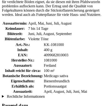
für verdichtete Böden eignet, da sie diesen mit ihren Pfahlwurzeln
problemlos auflockern kann. Der Ertrag und die Qualität von
Folgekulturen können durch die Stickstoffanreicherung gesteigert
werden. Ideal auch als Futterpflanze für viele Haus- und Nutztiere.
Aussaattermin:
April, Mai, Juni, Juli, August
Keimdauer:
7 bis 14 Tage
Blütezeit:
Juni, Juli, August, September
Blütenfarbe:
Violette Töne
Art.-Nr.:
KK-1081000
Inhalt:
400 g
EAN:
4099682810003
Hersteller-Nr.:
1081000
Aussaatort:
Freiland
Inhalt reicht für circa:
100 m²
Botanische Bezeichnung:
Medicago sativa
Eigenschaften:
Bienenfreundlich
Erhältlich als:
Portionssaatgut
Aussaatzeit:
April, August, Juli, Juni, Mai
Rechtliche Informationen
Passend dazu