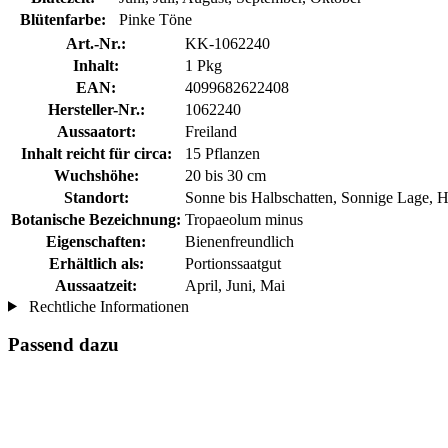
Blütenfarbe:
Pinke Töne
Art.-Nr.:
KK-1062240
Inhalt:
1 Pkg
EAN:
4099682622408
Hersteller-Nr.:
1062240
Aussaatort:
Freiland
Inhalt reicht für circa:
15 Pflanzen
Wuchshöhe:
20 bis 30 cm
Standort:
Sonne bis Halbschatten, Sonnige Lage, H
Botanische Bezeichnung:
Tropaeolum minus
Eigenschaften:
Bienenfreundlich
Erhältlich als:
Portionssaatgut
Aussaatzeit:
April, Juni, Mai
Rechtliche Informationen
Passend dazu