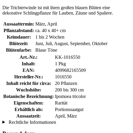
Die Trichterwinde ist mit ihren großen blauen Blüten eine
dekorative Schlingpflanze für Lauben, Zäune und Spaliere.
Aussaattermin:
März, April
Pflanzabstand:
ca. 40 x 40+ cm
Keimdauer:
1 bis 2 Wochen
Blütezeit:
Juni, Juli, August, September, Oktober
Blütenfarbe:
Blaue Töne
Art.-Nr.:
KK-1016550
Inhalt:
1 Pkg
EAN:
4099682165509
Hersteller-Nr.:
1016550
Inhalt reicht für circa:
20 Pflanzen
Wuchshöhe:
200 bis 300 cm
Botanische Bezeichnung:
Ipomoea tricolor
Eigenschaften:
Rarität
Erhältlich als:
Portionssaatgut
Aussaatzeit:
April, März
Rechtliche Informationen