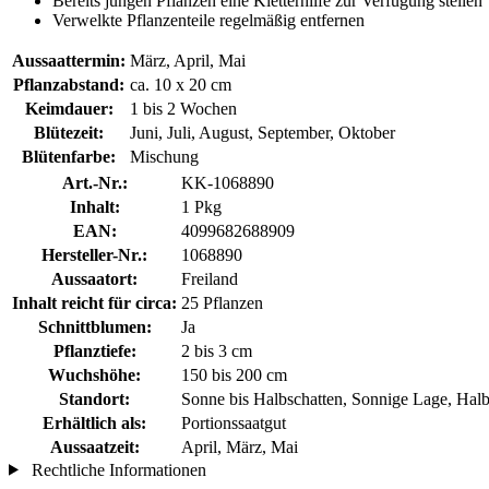
Bereits jungen Pflanzen eine Kletterhilfe zur Verfügung stellen
Verwelkte Pflanzenteile regelmäßig entfernen
Aussaattermin:
März, April, Mai
Pflanzabstand:
ca. 10 x 20 cm
Keimdauer:
1 bis 2 Wochen
Blütezeit:
Juni, Juli, August, September, Oktober
Blütenfarbe:
Mischung
Art.-Nr.:
KK-1068890
Inhalt:
1 Pkg
EAN:
4099682688909
Hersteller-Nr.:
1068890
Aussaatort:
Freiland
Inhalt reicht für circa:
25 Pflanzen
Schnittblumen:
Ja
Pflanztiefe:
2 bis 3 cm
Wuchshöhe:
150 bis 200 cm
Standort:
Sonne bis Halbschatten, Sonnige Lage, Halb
Erhältlich als:
Portionssaatgut
Aussaatzeit:
April, März, Mai
Rechtliche Informationen