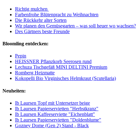
Richtig mulchen
Farbenfrohe Blütenpracht zu Weihnachten
Die Rückkehr alter Sorten
Wir planen den Gemüsegarten – was soll heuer wo wachsen?
Des Gärtners beste Freunde
Bloomling entdecken:
Pepin
HEISSNER Pflanzkorb Seerosen rund
Lechuza Tischgefäß MINI DELTINI Premium
Romberg Heizmatte
Kokopelli Bio Virginisches Helmkraut (Scutellaria)
Neuheiten:
Ib Laursen Topf mit Untersetzer beige
Ib Laursen Papierservietten "Herbstkranz"
Ib Laursen Kaffeeserviette "Eichenblatt"
Ib Laursen Papierservietten "Doldenblume"
Gozney Dome (Gen 2) Stand - Black