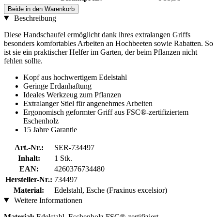
Beide in den Warenkorb
Beschreibung
Diese Handschaufel ermöglicht dank ihres extralangen Griffs
besonders komfortables Arbeiten an Hochbeeten sowie Rabatten. So
ist sie ein praktischer Helfer im Garten, der beim Pflanzen nicht
fehlen sollte.
Kopf aus hochwertigem Edelstahl
Geringe Erdanhaftung
Ideales Werkzeug zum Pflanzen
Extralanger Stiel für angenehmes Arbeiten
Ergonomisch geformter Griff aus FSC®-zertifiziertem
Eschenholz
15 Jahre Garantie
Art.-Nr.:
SER-734497
Inhalt:
1 Stk.
EAN:
4260376734480
Hersteller-Nr.:
734497
Material:
Edelstahl, Esche (Fraxinus excelsior)
Weitere Informationen
Material:
Edelstahl, Eschenholz FSC®-zertifiziert