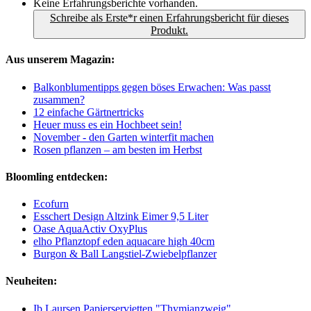
Keine Erfahrungsberichte vorhanden.
Schreibe als Erste*r einen Erfahrungsbericht für dieses
Produkt.
Aus unserem Magazin:
Balkonblumentipps gegen böses Erwachen: Was passt
zusammen?
12 einfache Gärtnertricks
Heuer muss es ein Hochbeet sein!
November - den Garten winterfit machen
Rosen pflanzen – am besten im Herbst
Bloomling entdecken:
Ecofurn
Esschert Design Altzink Eimer 9,5 Liter
Oase AquaActiv OxyPlus
elho Pflanztopf eden aquacare high 40cm
Burgon & Ball Langstiel-Zwiebelpflanzer
Neuheiten:
Ib Laursen Papierservietten "Thymianzweig"