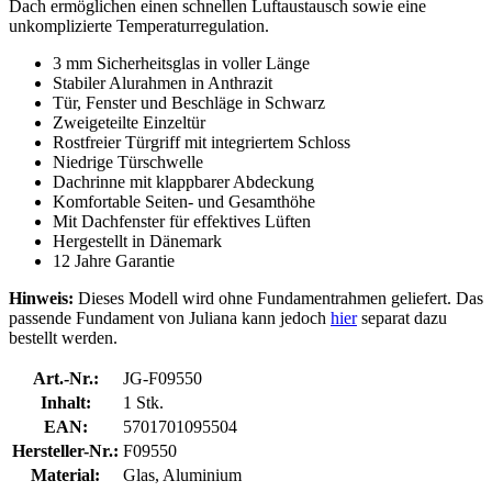
Dach ermöglichen einen schnellen Luftaustausch sowie eine
unkomplizierte Temperaturregulation.
3 mm Sicherheitsglas in voller Länge
Stabiler Alurahmen in Anthrazit
Tür, Fenster und Beschläge in Schwarz
Zweigeteilte Einzeltür
Rostfreier Türgriff mit integriertem Schloss
Niedrige Türschwelle
Dachrinne mit klappbarer Abdeckung
Komfortable Seiten- und Gesamthöhe
Mit Dachfenster für effektives Lüften
Hergestellt in Dänemark
12 Jahre Garantie
Hinweis:
Dieses Modell wird ohne Fundamentrahmen geliefert. Das
passende Fundament von Juliana kann jedoch
hier
separat dazu
bestellt werden.
Art.-Nr.:
JG-F09550
Inhalt:
1 Stk.
EAN:
5701701095504
Hersteller-Nr.:
F09550
Material:
Glas, Aluminium