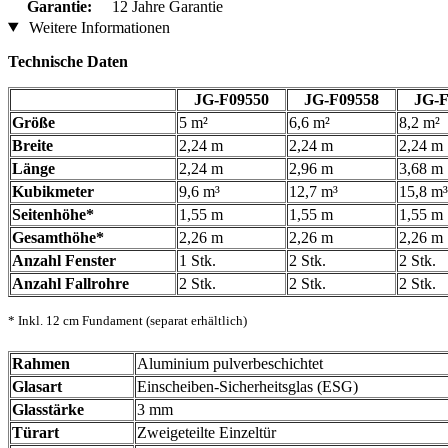
Garantie:
12 Jahre Garantie
Weitere Informationen
Technische Daten
JG-F09550
JG-F09558
JG-F
Größe
5 m²
6,6 m²
8,2 m²
Breite
2,24 m
2,24 m
2,24 m
Länge
2,24 m
2,96 m
3,68 m
Kubikmeter
9,6 m³
12,7 m³
15,8 m³
Seitenhöhe*
1,55 m
1,55 m
1,55 m
Gesamthöhe*
2,26 m
2,26 m
2,26 m
Anzahl Fenster
1 Stk.
2 Stk.
2 Stk.
Anzahl Fallrohre
2 Stk.
2 Stk.
2 Stk.
* Inkl. 12 cm Fundament (separat erhältlich)
Rahmen
Aluminium pulverbeschichtet
Glasart
Einscheiben-Sicherheitsglas (ESG)
Glasstärke
3 mm
Türart
Zweigeteilte Einzeltür