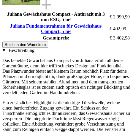
Juliana Gewächshaus Compact - Anthrazit mit 3
€ 2.999,99
mm ESG, 5 m²
Juliana Fundamentrahmen für Gewächshaus
€ 402,99
Compact, 5 m²
Gesamtpreis:
€ 3.402,98
Beide in den Warenkorb
Beschreibung
Das beliebte Gewächshaus Compact von Juliana erfüllt all deine
Gartenträume, denn hier trifft schickes Design auf Funktionalität.
Das Platzwunder bietet auf kleinem Raum reichlich Platz für deine
Pflanzen und ermöglicht dir, dank großzügiger Höhe, ein bequemes
Gärtnern. Mit seinem stabilen Alurahmen und dem transparenten
Sicherheitsglas ist es zudem auch optisch ein richtiger Blickfang und
veredelt jeden Garten im Handumdrehen.
Ein zusätzliches Highlight ist die niedrige Türschwelle, welche
einen barrierefreien Zugang gewährt. Ein Schloss an der
Türschnalle ermöglicht es dir außerdem, das Gewächshaus sicher zu
versperren. Die integrierte Dachrinne lässt Regenwasser zügig
abfließen. Eine Abdeckung verhindert grobe Verschmutzung und
kann zum Reinigen einfach weggeklappt werden. Die Fenster am