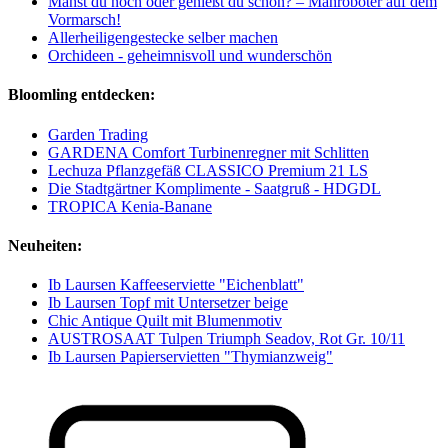
Mähst du noch oder genießt du schon? – Mähroboter auf dem
Vormarsch!
Allerheiligengestecke selber machen
Orchideen - geheimnisvoll und wunderschön
Bloomling entdecken:
Garden Trading
GARDENA Comfort Turbinenregner mit Schlitten
Lechuza Pflanzgefäß CLASSICO Premium 21 LS
Die Stadtgärtner Komplimente - Saatgruß - HDGDL
TROPICA Kenia-Banane
Neuheiten:
Ib Laursen Kaffeeserviette "Eichenblatt"
Ib Laursen Topf mit Untersetzer beige
Chic Antique Quilt mit Blumenmotiv
AUSTROSAAT Tulpen Triumph Seadov, Rot Gr. 10/11
Ib Laursen Papierservietten "Thymianzweig"