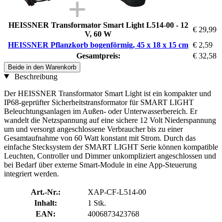
HEISSNER Transformator Smart Light L514-00 - 12
€ 29,99
V, 60 W
HEISSNER Pflanzkorb bogenförmig, 45 x 18 x 15 cm
€ 2,59
Gesamtpreis:
€ 32,58
Beide in den Warenkorb
Beschreibung
Der HEISSNER Transformator Smart Light ist ein kompakter und
IP68-geprüfter Sicherheitstransformator für SMART LIGHT
Beleuchtungsanlagen im Außen- oder Unterwasserbereich. Er
wandelt die Netzspannung auf eine sichere 12 Volt Niederspannung
um und versorgt angeschlossene Verbraucher bis zu einer
Gesamtaufnahme von 60 Watt konstant mit Strom. Durch das
einfache Stecksystem der SMART LIGHT Serie können kompatible
Leuchten, Controller und Dimmer unkompliziert angeschlossen und
bei Bedarf über externe Smart-Module in eine App-Steuerung
integriert werden.
Art.-Nr.:
XAP-CF-L514-00
Inhalt:
1 Stk.
EAN:
4006873423768