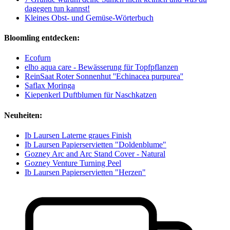
dagegen tun kannst!
Kleines Obst- und Gemüse-Wörterbuch
Bloomling entdecken:
Ecofurn
elho aqua care - Bewässerung für Topfpflanzen
ReinSaat Roter Sonnenhut ''Echinacea purpurea''
Saflax Moringa
Kiepenkerl Duftblumen für Naschkatzen
Neuheiten:
Ib Laursen Laterne graues Finish
Ib Laursen Papierservietten "Doldenblume"
Gozney Arc and Arc Stand Cover - Natural
Gozney Venture Turning Peel
Ib Laursen Papierservietten "Herzen"